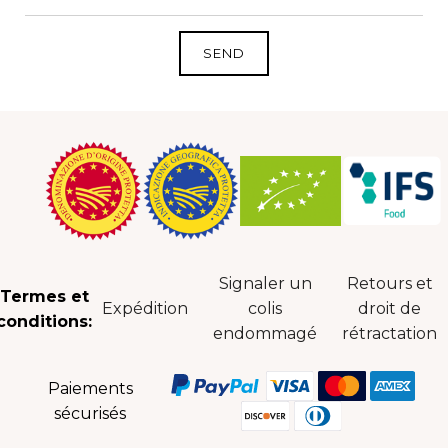
Signaler un
Retours et
Termes et
Expédition
colis
droit de
conditions:
endommagé
rétractation
Paiements
sécurisés