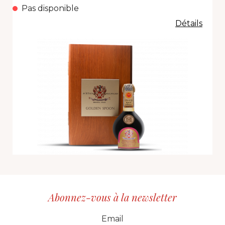
Pas disponible
Détails
Abonnez-vous à la newsletter
CID
grp1
e-mail