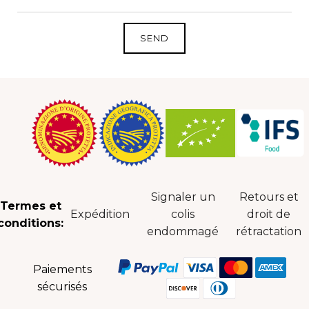
Signaler un
Retours et
Termes et
Expédition
colis
droit de
conditions:
endommagé
rétractation
Paiements
sécurisés