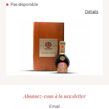
Pas disponible
Détails
Abonnez-vous à la newsletter
CID
grp1
e-mail