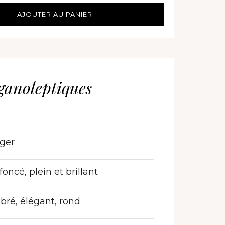
AJOUTER AU PANIER
ganoleptiques
ger
foncé, plein et brillant
ibré, élégant, rond