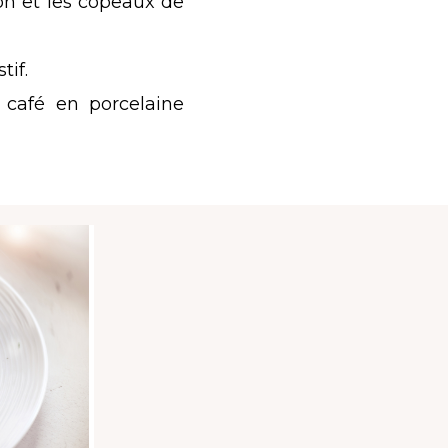
son et les copeaux de
tif.
 café en porcelaine