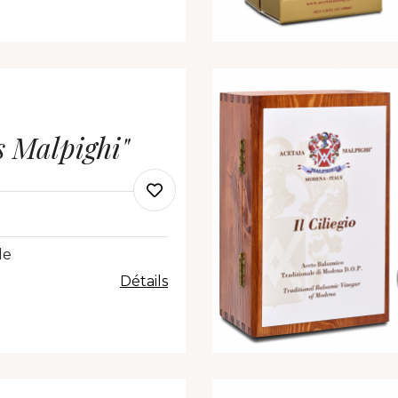
 Malpighi"
le
Détails