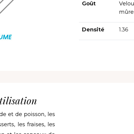
Goût
Velou
mûre
Densité
1.36
ilisation
nde et de poisson, les
serts, les fraises, les