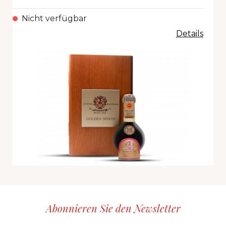
Nicht verfügbar
Details
Abonnieren Sie den Newsletter
CID
grp1
e-mail