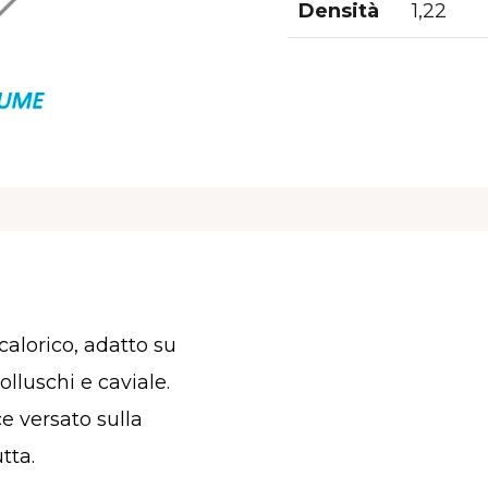
Densità
1,22
alorico, adatto su
molluschi e caviale.
e versato sulla
tta.