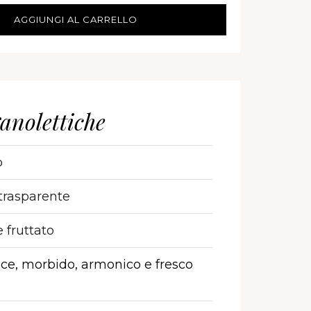
AGGIUNGI AL CARRELLO
anolettiche
o
trasparente
 fruttato
ce, morbido, armonico e fresco