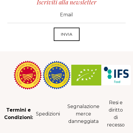
Iscriviti alla newsletter
CID
grp1
e-mail
Resi e
Segnalazione
Termini e
diritto
Spedizioni
merce
Condizioni:
di
danneggiata
recesso