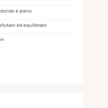
tondo e pieno
llutato ed equilibrato
34