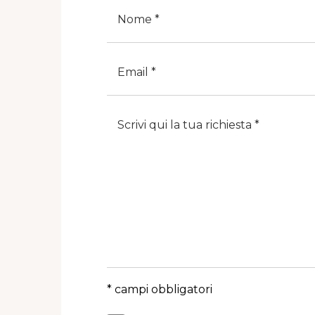
Nome
E-Mail
Note
* campi obbligatori