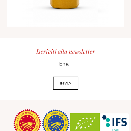
Iscriviti alla newsletter
CID
grp1
e-mail