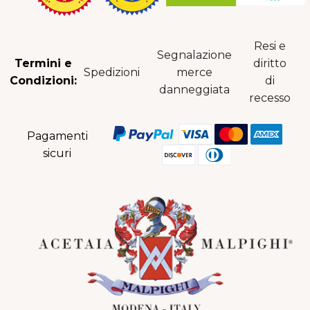
Resi e
Segnalazione
Termini e
diritto
Spedizioni
merce
Condizioni:
di
danneggiata
recesso
Pagamenti
sicuri