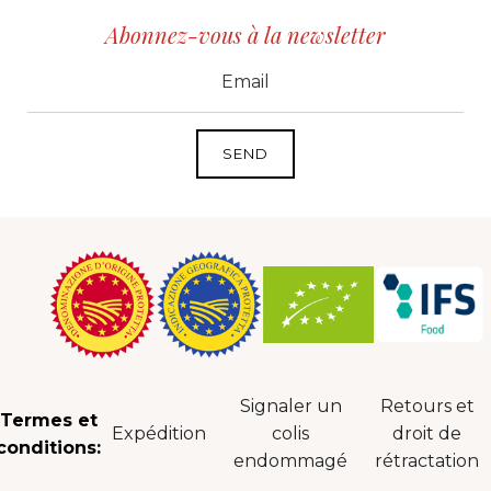
Abonnez-vous à la newsletter
CID
grp1
e-mail
Signaler un
Retours et
Termes et
Expédition
colis
droit de
conditions:
endommagé
rétractation