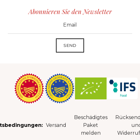
Abonnieren Sie den Newsletter
CID
grp1
e-mail
Beschädigtes
Rücksen
tsbedingungen:
Versand
Paket
un
melden
Widerruf