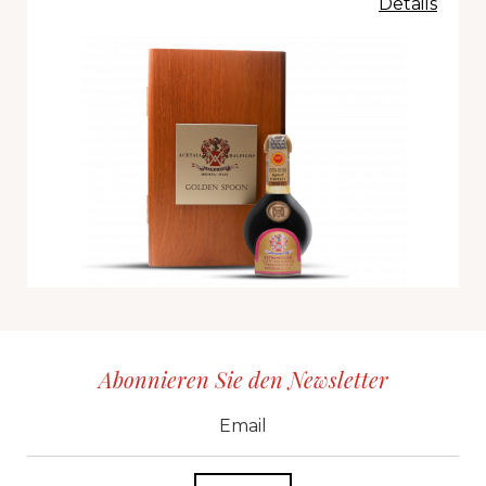
Details
Abonnieren Sie den Newsletter
CID
grp1
e-mail