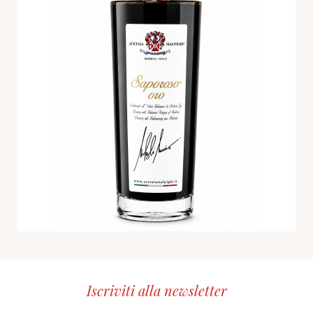
Iscriviti alla newsletter
CID
grp1
e-mail