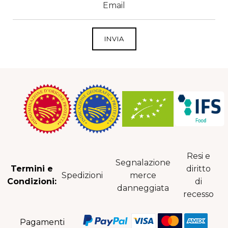
Resi e
Segnalazione
Termini e
diritto
Spedizioni
merce
Condizioni:
di
danneggiata
recesso
Pagamenti