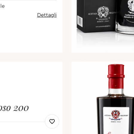
le
Dettagli
oso 200