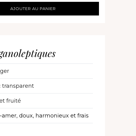
AJOUTER AU PANIER
ganoleptiques
ger
 transparent
 et fruité
amer, doux, harmonieux et frais