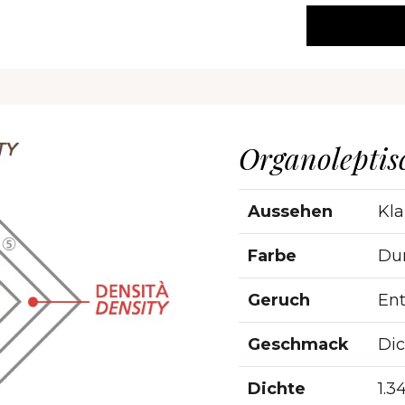
Organoleptis
Aussehen
Kla
Farbe
Dun
Geruch
En
Geschmack
Dic
Dichte
1.3