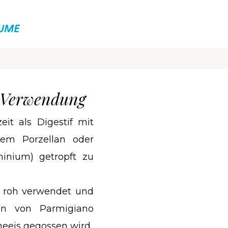
 Verwendung
it als Digestif mit
ßem Porzellan oder
minium) getropft zu
er roh verwendet und
en von Parmigiano
neeis gegossen wird.