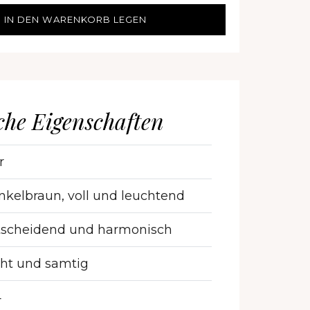
IN DEN WARENKORB LEGEN
che Eigenschaften
r
kelbraun, voll und leuchtend
tscheidend und harmonisch
ht und samtig
4