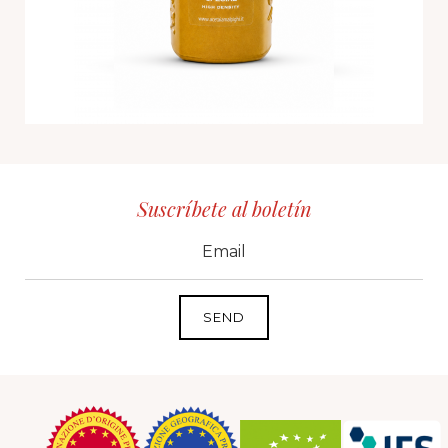
Suscríbete al boletín
CID
grp1
e-mail