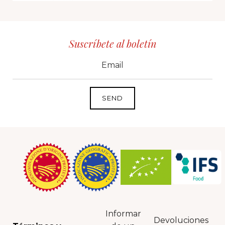
Suscríbete al boletín
CID
grp1
e-mail
Informar
Devoluciones