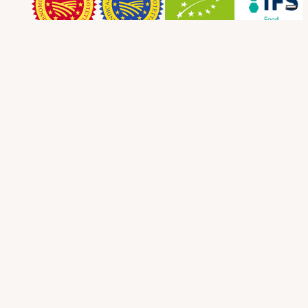
Informar
Devoluciones
Términos y
de un
Envío
y derecho de
condiciones:
paquete
desistimiento
dañado
Pagos
seguros