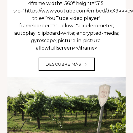
<iframe width="560" height="315"
src="https://www.youtube.com/embed/dxX9kkkc
title="YouTube video player"
frameborder="0" allow="accelerometer;
autoplay; clipboard-write; encrypted-media;
gyroscope; picture-in-picture"
allowfullscreen></iframe>
DESCUBRE MÁS