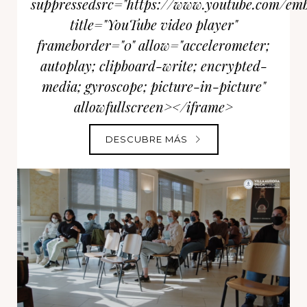
suppressedsrc="https://www.youtube.com/e
title="YouTube video player"
frameborder="0" allow="accelerometer;
autoplay; clipboard-write; encrypted-
media; gyroscope; picture-in-picture"
allowfullscreen></iframe>
DESCUBRE MÁS