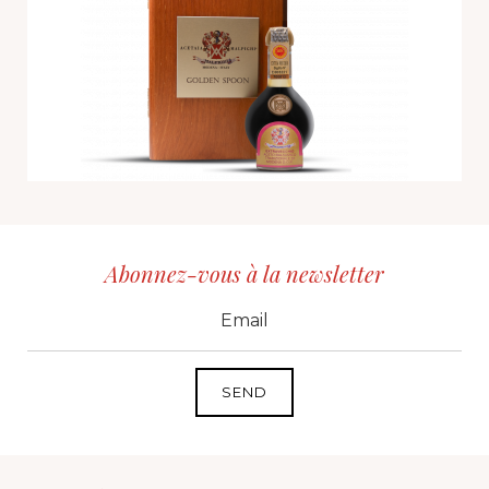
Abonnez-vous à la newsletter
CID
grp1
e-mail