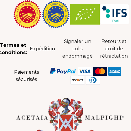
Signaler un
Retours et
Termes et
Expédition
colis
droit de
conditions:
endommagé
rétractation
Paiements
sécurisés