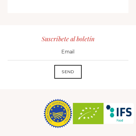
Suscríbete al boletín
CID
grp1
e-mail