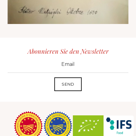
Abonnieren Sie den Newsletter
CID
grp1
e-mail