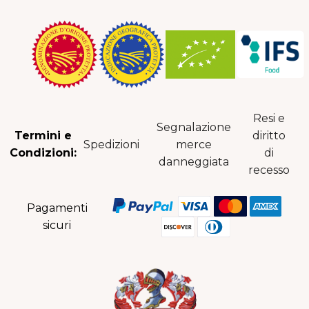
Resi e
Segnalazione
Termini e
diritto
Spedizioni
merce
Condizioni:
di
danneggiata
recesso
Pagamenti
sicuri