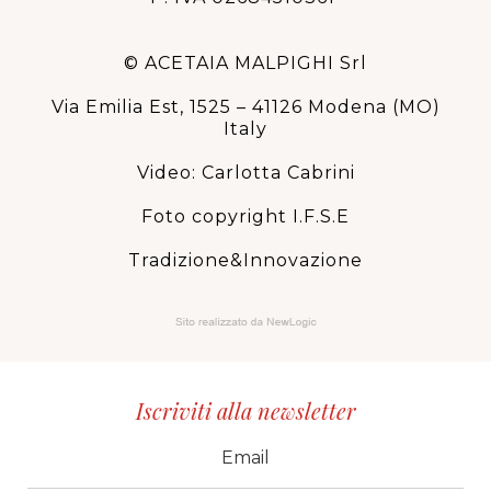
© ACETAIA MALPIGHI Srl
Via Emilia Est, 1525 – 41126 Modena (MO)
Italy
Video: Carlotta Cabrini
Foto copyright I.F.S.E
Tradizione&Innovazione
Iscriviti alla newsletter
CID
grp1
e-mail