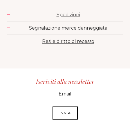
Spedizioni
Segnalazione merce danneggiata
Resi e diritto di recesso
Iscriviti alla newsletter
CID
grp1
e-mail