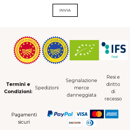
Resi e
Segnalazione
Termini e
diritto
Spedizioni
merce
Condizioni:
di
danneggiata
recesso
Pagamenti
sicuri