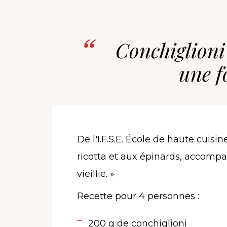
Conchiglioni 
une f
De l'I.F.S.E. École de haute cuisi
ricotta et aux épinards, accomp
vieillie. »
Recette pour 4 personnes :
200 g de conchiglioni