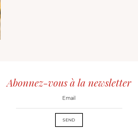
Abonnez-vous à la newsletter
CID
grp1
e-mail