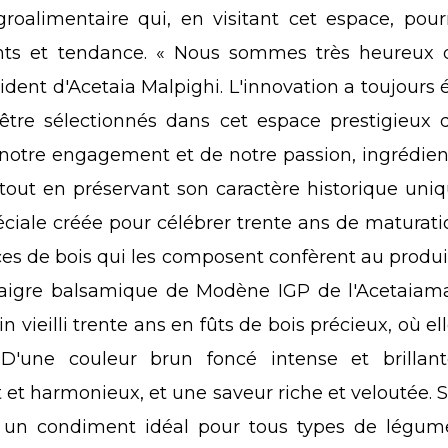
roalimentaire qui, en visitant cet espace, pou
nts et tendance. « Nous sommes très heureux d
ent d'Acetaia Malpighi. L'innovation a toujours été
tre sélectionnés dans cet espace prestigieux q
notre engagement et de notre passion, ingrédien
, tout en préservant son caractère historique uni
iale créée pour célébrer trente ans de maturat
es de bois qui les composent confèrent au produi
inaigre balsamique de Modène IGP de l'Acetaiamalp
 vieilli trente ans en fûts de bois précieux, où el
. D'une couleur brun foncé intense et brillant
t harmonieux, et une saveur riche et veloutée. Sa 
un condiment idéal pour tous types de légumes, 