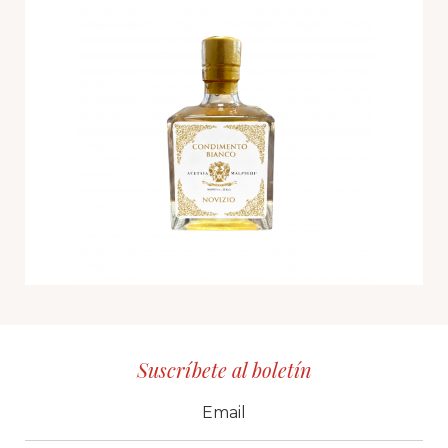
Suscríbete al boletín
CID
grp1
e-mail