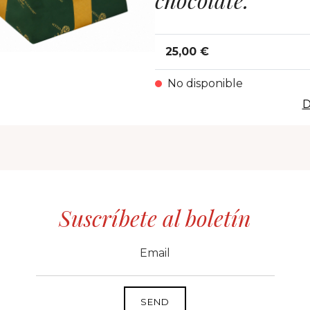
25,00 €
No disponible
D
Suscríbete al boletín
CID
grp1
e-mail