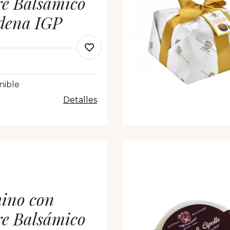
re Balsámico
dena IGP
nible
Detalles
hino con
re Balsámico