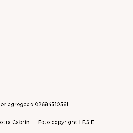
lor agregado 02684510361
otta Cabrini
Foto copyright I.F.S.E