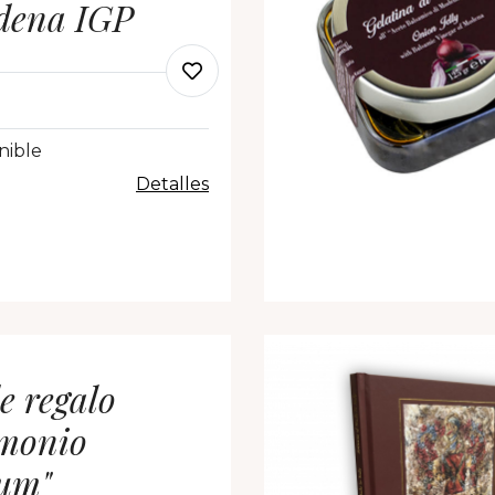
dena IGP
nible
Detalles
e regalo
imonio
um"