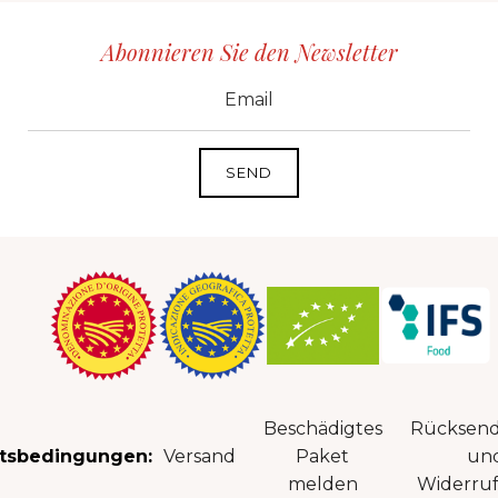
Abonnieren Sie den Newsletter
CID
grp1
e-mail
Beschädigtes
Rücksen
tsbedingungen:
Versand
Paket
un
melden
Widerruf