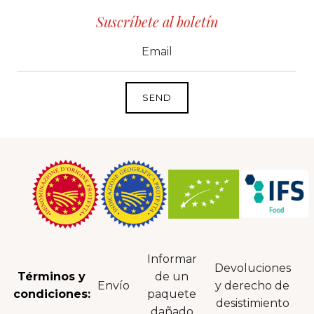
Suscríbete al boletín
CID
grp1
e-mail
Informar
Devoluciones
Términos y
de un
Envío
y derecho de
condiciones:
paquete
desistimiento
dañado