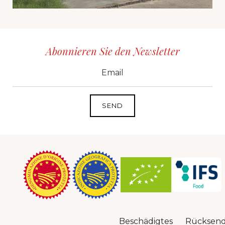
Abonnieren Sie den Newsletter
CID
grp1
e-mail
Beschädigtes
Rücksen