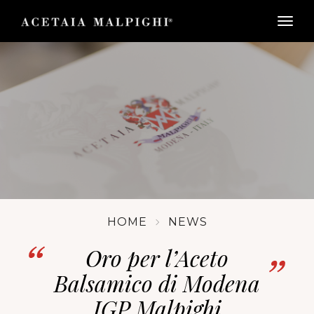
togg
HOME
NEWS
Oro per l’Aceto
Balsamico di Modena
IGP Malpighi