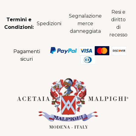
Resi e
Segnalazione
Termini e
diritto
Spedizioni
merce
Condizioni:
di
danneggiata
recesso
Pagamenti
sicuri