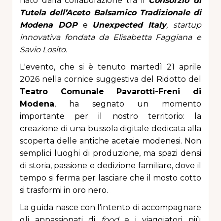
nato dalla collaborazione tra il
Consorzio di
Tutela dell’Aceto Balsamico Tradizionale di
Modena DOP
e
Unexpected Italy
,
startup
innovativa fondata da Elisabetta Faggiana e
Savio Losito.
L'evento, che si è tenuto martedì 21 aprile
2026 nella cornice suggestiva del Ridotto del
Teatro Comunale Pavarotti-Freni di
Modena
, ha segnato un momento
importante per il nostro territorio: la
creazione di una bussola digitale dedicata alla
scoperta delle antiche acetaie modenesi. Non
semplici luoghi di produzione, ma spazi densi
di storia, passione e dedizione familiare, dove il
tempo si ferma per lasciare che il mosto cotto
si trasformi in oro nero.
La guida nasce con l'intento di accompagnare
gli appassionati di
food
e i viaggiatori più