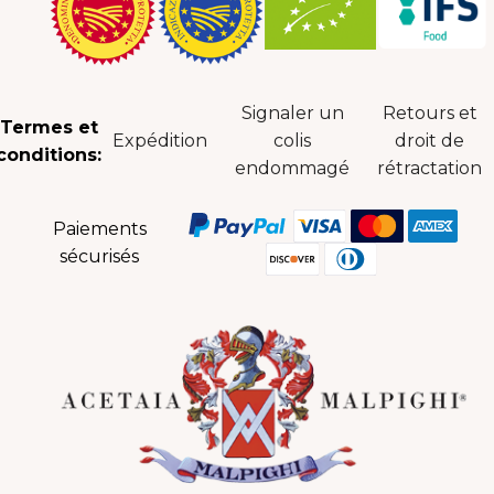
Signaler un
Retours et
Termes et
Expédition
colis
droit de
conditions:
endommagé
rétractation
Paiements
sécurisés