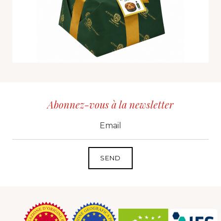
Abonnez-vous à la newsletter
CID
grp1
e-mail