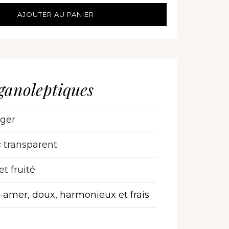
AJOUTER AU PANIER
ganoleptiques
ger
 transparent
 et fruité
amer, doux, harmonieux et frais