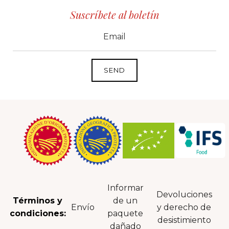
Suscríbete al boletín
CID
grp1
e-mail
Informar
Devoluciones
Términos y
de un
Envío
y derecho de
condiciones:
paquete
desistimiento
dañado