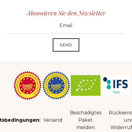
Abonnieren Sie den Newsletter
CID
grp1
e-mail
Beschädigtes
Rücksen
tsbedingungen:
Versand
Paket
un
melden
Widerruf