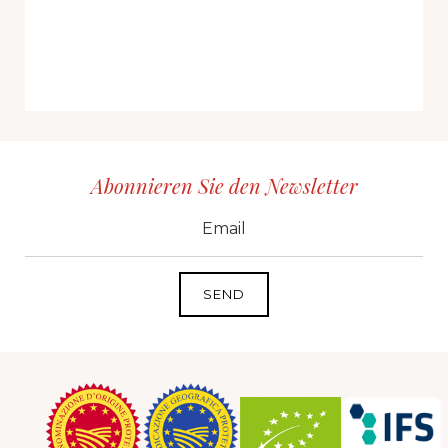
Abonnieren Sie den Newsletter
CID
grp1
e-mail